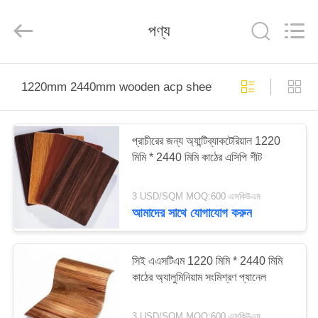
Henan
Jixiang
Industrial
পণ্য
Co.,
Ltd.
All
Rights
Reserved.
বাড়ি
1220mm 2440mm wooden acp sheets
পণ্য
প্রাচীরের জন্য অ্যান্টিব্যাকটেরিয়াল 1220
মিমি * 2440 মিমি কাঠের এসিপি শীট
আমাদের
সম্বন্ধে
3 USD/SQM MOQ:600 এসকিউএম
আমাদের সাথে যোগাযোগ করুন
কারখানা
পরিদর্শন
সিই এএসটিএম 1220 মিমি * 2440 মিমি
কাঠের অ্যালুমিনিয়াম সংমিশ্রণ প্যানেল
গুণমান
3 USD/SQM MOQ:600 এসকিউএম