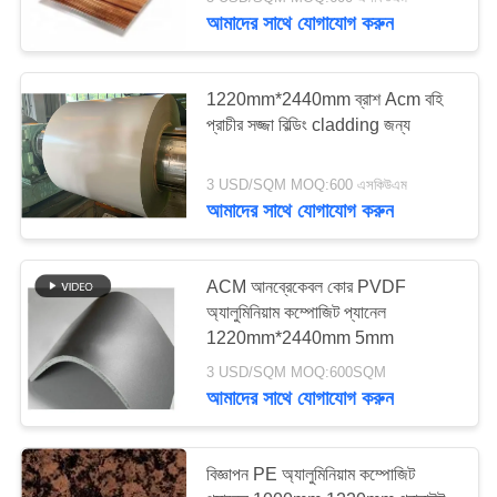
নিয়ন্ত্রণ
আমাদের সাথে যোগাযোগ করুন
আমাদের
1220mm*2440mm ব্রাশ Acm বহি
সাথে
প্রাচীর সজ্জা বিল্ডিং cladding জন্য
যোগাযোগ
3 USD/SQM MOQ:600 এসকিউএম
আমাদের সাথে যোগাযোগ করুন
খবর
ACM আনব্রেকেবল কোর PVDF
মামলা
অ্যালুমিনিয়াম কম্পোজিট প্যানেল
1220mm*2440mm 5mm
একটি
3 USD/SQM MOQ:600SQM
আমাদের সাথে যোগাযোগ করুন
উদ্ধৃতি
অনুরোধ
বিজ্ঞাপন PE অ্যালুমিনিয়াম কম্পোজিট
করুন