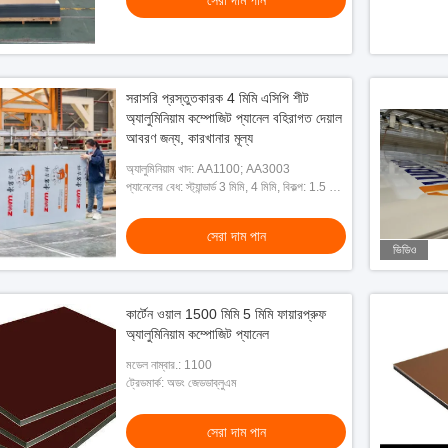
সেরা দাম পান
সরাসরি প্রস্তুতকারক 4 মিমি এসিপি শীট
অ্যালুমিনিয়াম কম্পোজিট প্যানেল বহিরাগত দেয়াল
আবরণ জন্য, কারখানার মূল্য
অ্যালুমিনিয়াম খাদ: AA1100; AA3003
প্যানেলের বেধ: স্ট্যান্ডার্ড 3 মিমি, 4 মিমি, বিকল্প: 1.5 মিমি
থেকে 8 মিমি
সেরা দাম পান
ভিডিও
কার্টেন ওয়াল 1500 মিমি 5 মিমি ফায়ারপ্রুফ
অ্যালুমিনিয়াম কম্পোজিট প্যানেল
মডেল নাম্বার.: 1100
ট্রেডমার্ক: অডং জেডডাব্লুএম
সেরা দাম পান