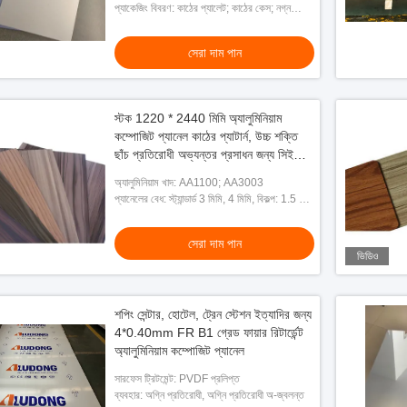
প্যাকেজিং বিবরণ: কাঠের প্যালেট; কাঠের কেস; নগ্ন
প্যাকিং
সেরা দাম পান
স্টক 1220 * 2440 মিমি অ্যালুমিনিয়াম
কম্পোজিট প্যানেল কাঠের প্যাটার্ন, উচ্চ শক্তি
ছাঁচ প্রতিরোধী অভ্যন্তর প্রসাধন জন্য সিই
সার্টিফাইড
অ্যালুমিনিয়াম খাদ: AA1100; AA3003
প্যানেলের বেধ: স্ট্যান্ডার্ড 3 মিমি, 4 মিমি, বিকল্প: 1.5 মিমি
থেকে 8 মিমি
সেরা দাম পান
ভিডিও
শপিং সেন্টার, হোটেল, ট্রেন স্টেশন ইত্যাদির জন্য
4*0.40mm FR B1 গ্রেড ফায়ার রিটার্ডেন্ট
অ্যালুমিনিয়াম কম্পোজিট প্যানেল
সারফেস ট্রিটমেন্ট: PVDF প্রলিপ্ত
ব্যবহার: অগ্নি প্রতিরোধী, অগ্নি প্রতিরোধী অ-জ্বলন্ত