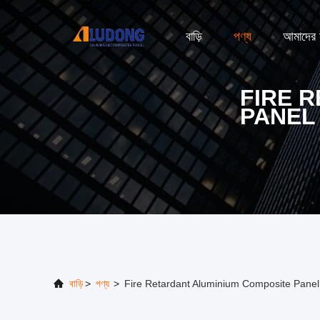
বাড়ি
পণ্য
আমাদের স
FIRE 
PANEL
বাড়ি
>
পণ্য
>
Fire Retardant Aluminium Composite Panel অন