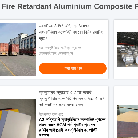
Fire Retardant Aluminium Composite P
এএসটিএম 3 মিমি অগ্নি প্রতিরোধক
অ্যালুমিনিয়াম কম্পোজিট প্যানেল বিল্ডিং ক্ল্যাডিং
প্রকল্প
নাম: অ্যালুমিনিয়াম সংমিশ্রণ প্যানেল
ট্রেডমার্ক: অডং জেডডাব্লুএম
সেরা দাম পান
অ্যালুকোবন্ড স্ট্যান্ডার্ড এ 2 অগ্নিরোধী
অ্যালুমিনিয়াম কম্পোজিট প্যানেল এসিএম 4 মিমি,
পর্দা প্রাচীরের জন্য হালকা ওজন
বিশেষভাবে তুলে ধরা:
A2 অগ্নিরোধী অ্যালুমিনিয়াম কম্পোজিট প্যানেল
,
হালকা ওজন ACM পর্দা প্রাচীর প্যানেল
,
৪ মিমি অগ্নিরোধী অ্যালুমিনিয়াম কম্পোজিট
উপাদান