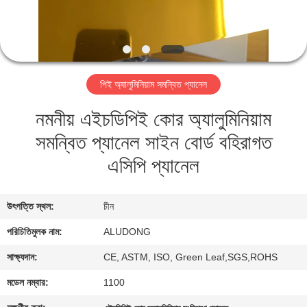
নিয়ন্ত্রণ
আমাদের
সাথে
পিই অ্যালুমিনিয়াম সমন্বিত প্যানেল
যোগাযোগ
নমনীয় এইচডিপিই কোর অ্যালুমিনিয়াম
সমন্বিত প্যানেল সাইন বোর্ড বহিরাগত
খবর
এসিপি প্যানেল
মামলা
উৎপত্তি স্থল:
চীন
একটি
পরিচিতিমুলক নাম:
ALUDONG
উদ্ধৃতি
সাক্ষ্যদান:
CE, ASTM, ISO, Green Leaf,SGS,ROHS
অনুরোধ
মডেল নম্বার:
1100
করুন