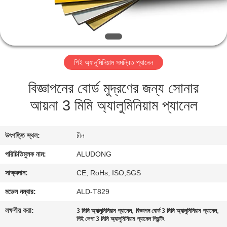
নিয়ন্ত্রণ
আমাদের
সাথে
পিই অ্যালুমিনিয়াম সমন্বিত প্যানেল
যোগাযোগ
বিজ্ঞাপনের বোর্ড মুদ্রণের জন্য সোনার
আয়না 3 মিমি অ্যালুমিনিয়াম প্যানেল
খবর
মামলা
উৎপত্তি স্থল:
চীন
পরিচিতিমুলক নাম:
ALUDONG
একটি
সাক্ষ্যদান:
CE, RoHs, ISO,SGS
উদ্ধৃতি
মডেল নম্বার:
ALD-T829
অনুরোধ
লক্ষণীয় করা:
,
,
3 মিমি অ্যালুমিনিয়াম প্যানেল
বিজ্ঞাপন বোর্ড 3 মিমি অ্যালুমিনিয়াম প্যানেল
করুন
পিই লেপা 3 মিমি অ্যালুমিনিয়াম প্যানেল প্রিন্টিং