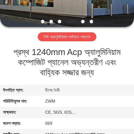
নিয়ন্ত্রণ
আমাদের
সাথে
পিই অ্যালুমিনিয়াম সমন্বিত প্যানেল
যোগাযোগ
প্রস্থ 1240mm Acp অ্যালুমিনিয়াম
কম্পোজিট প্যানেল অভ্যন্তরীণ এবং
খবর
বাহ্যিক সজ্জার জন্য
মামলা
উৎপত্তি স্থল:
চীনের তৈরী
একটি
পরিচিতিমুলক নাম:
ZWM
উদ্ধৃতি
সাক্ষ্যদান:
CE, SGS, IOS,...
অনুরোধ
মডেল নম্বার:
069
করুন