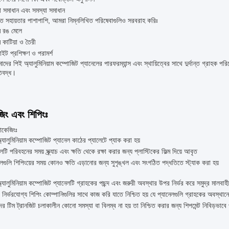
া সমাধান এবং সমস্যা সমাধান
গত সহায়তার পাশাপাশি, আমরা নিম্নলিখিত পরিষেবাগুলিও সরবরাহ করিঃ
ম রঙ মেলে
ম কাটিয়া ও তৈরী
ইট প্রশিক্ষণ ও পরামর্শ
ের পিই অ্যালুমিনিয়াম কম্পোজিট প্যানেলের পারফরম্যান্স এবং স্থায়িত্বের সাথে দুর্দান্ত গ্রাহক পর
তিবদ্ধ।
জিং এবং শিপিংঃ
যাকেজিংঃ
্যালুমিনিয়াম কম্পোজিট প্যানেল কাঠের প্যালেটে প্যাক করা হয়
লটি পরিবহনের সময় স্ক্র্যাচ এবং ক্ষতি থেকে রক্ষা করার জন্য প্লাস্টিকের ফিল্ম দিয়ে আবৃত
েলগুলি শিপিংয়ের সময় কোনও ক্ষতি এড়ানোর জন্য সুশৃঙ্খল এবং সংগঠিত পদ্ধতিতে স্ট্যাক করা হয়
্যালুমিনিয়াম কম্পোজিট প্যানেলটি গ্রাহকের পছন্দ এবং জরুরী অবস্থার উপর নির্ভর করে সমুদ্র মালবাহী 
নির্ভরযোগ্য শিপিং কোম্পানিগুলির সাথে কাজ করি যাতে নিশ্চিত হয় যে প্যানেলগুলি গ্রাহকের অবস্থা
র টিম ট্রানজিট চলাকালীন কোনো সমস্যা বা বিলম্ব না হয় তা নিশ্চিত করার জন্য শিপমেন্ট নিবিড়ভাবে 