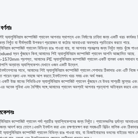
বর্ণনাঃ
ই অ্যালুমিনিয়াম কম্পোজিট প্যানেল আপনার স্থাপত্য এবং নির্মাণের চাহিদা জন্য একটি খরচ কার্যকর
 জন্য নিখুঁত যা দীর্ঘস্থায়ী উপকরণ প্রয়োজন যা কঠোর আবহাওয়া অবস্থার প্রতিরোধ করতে পারে.
ুমিনিয়াম কম্পোজিট প্যানেল বিভিন্ন রঙে পাওয়া যায়, যা আপনার প্রকল্পের জন্য নিখুঁত ম্যাচ খুঁ
ued স্বন খুঁজছেন কিনা,আমাদের পিই অ্যালুমিনিয়াম কম্পোজিট প্যানেল আপনি আচ্ছাদিত আছে.
70mm প্রশস্ত, আমাদের PE অ্যালুমিনিয়াম কম্পোজিট প্যানেল একটি হালকা ওজন সমাধান যা ইনস্ট
াপাশি অন্যান্য অ্যাপ্লিকেশন যেখানে ওজন একটি উদ্বেগ.
স্টলেশনের সাথে, আমাদের পিই অ্যালুমিনিয়াম কম্পোজিট প্যানেল পেশাদার ঠিকাদার এবং এটি নিজে
তে পারেন দ্রুত এবং সহজে আপ করতে,ইনস্টলেশন খরচ সময় এবং অর্থ সঞ্চয়.
একটি উচ্চ মানের পিভিডিএফ অ্যালুমিনিয়াম কম্পোজিট প্যানেল খুঁজছেন যে উভয় সাশ্রয়ী মূল্যের এ
। এর অনেক সুবিধা এবং বৈশিষ্ট্য সঙ্গে,আমাদের প্যানেল অবশ্যই আপনার প্রত্যাশা অতিক্রম করবে এব
লিকেশনঃ
মিনিয়াম কম্পোজিট প্যানেল পর্দা প্রাচীর অ্যাপ্লিকেশনের জন্য নিখুঁত। প্যানেলগুলির দুর্দান্ত আবহাওয়া
 জন্য আদর্শ করে তোলে।এগুলি ইনস্টল করা এবং রক্ষণাবেক্ষণ করা সহজএটি বিল্ডিং মালিক এবং ঠিকাদার
 অ্যালুমিনিয়াম কম্পোজিট প্যানেল বিভিন্ন রঙে পাওয়া যায়, যা ডিজাইনারদের ভবনের বাইরের সাথে মেল