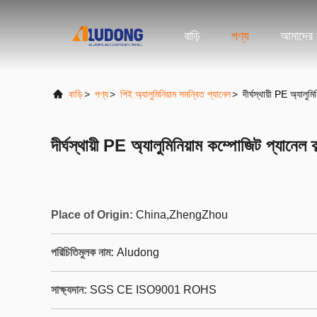
বাড়ি
পণ্য
আমাদের স
বাড়ি
>
পণ্য
>
পিই অ্যালুমিনিয়াম সমন্বিত প্যানেল
>
দীর্ঘস্থায়ী PE অ্যালুমি
দীর্ঘস্থায়ী PE অ্যালুমিনিয়াম কম্পোজিট প্যানেল ক্
Place of Origin:
China,ZhengZhou
পরিচিতিমুলক নাম:
Aludong
সাক্ষ্যদান:
SGS CE ISO9001 ROHS