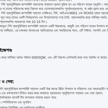
পাওয়া যায়, নকশা এবং ইনস্টলেশনের ক্ষেত্রে নমনীয়তা প্রদান করে।
 পিই অ্যালুমিনিয়াম কম্পোজিট প্যানেলের অন্যতম প্রধান সুবিধা হল এর পরিবেশ বান্ধব প্রকৃতি। প্
ে না,তাদের পরিবেশের জন্য নিরাপদ করে তোলাপ্যানেলগুলিও পুনর্ব্যবহারযোগ্য, যা বর্জ্য হ্রাস করে এ
র পিই অ্যালুমিনিয়াম কম্পোজিট প্যানেল এসজিএস, সিই, আইএসও9001 এবং ROHS দ্বারা প্রত্যয়ি
ান পূরণ করে,তাদের একটি নির্ভরযোগ্য এবং বিশ্বাসযোগ্য পণ্য তৈরি. প্যানেলগুলির জন্য সর্বনিম্ন অর
 প্যানেলগুলির সরবরাহের সময় 10-15 দিন।
 আলুডং পিই অ্যালুমিনিয়াম কম্পোজিট প্যানেল একটি উচ্চমানের, বহুমুখী এবং পরিবেশ বান্ধব উপাদান যা
ের নমনীয়তা, এর চমৎকার আবহাওয়া প্রতিরোধের এবং স্থায়িত্বের সাথে, এটি নির্মাতা, স্থপতি এবং 
াইজেশনঃ
র জন্য সর্বনিম্ন অর্ডার পরিমাণ 600SQM, এবং এটি নিরাপদ ডেলিভারি জন্য নগ্ন প্যাকিং বা কাঠে
া ও সেবা:
ই অ্যালুমিনিয়াম কম্পোজিট প্যানেল একটি উচ্চ মানের বিল্ডিং উপাদান যা বহিরাগত এবং অভ্যন্তরী
 এবং রক্ষণাবেক্ষণ নিশ্চিত করার জন্য আমাদের গ্রাহকদের প্রযুক্তিগত সহায়তা এবং সেবা প্রদান.
েকনিক্যাল সাপোর্ট টিম আপনাকে সাহায্য করতে পারে:
র স্পেসিফিকেশন এবং সুপারিশ
লেশনের নির্দেশিকা এবং সর্বোত্তম অনুশীলন