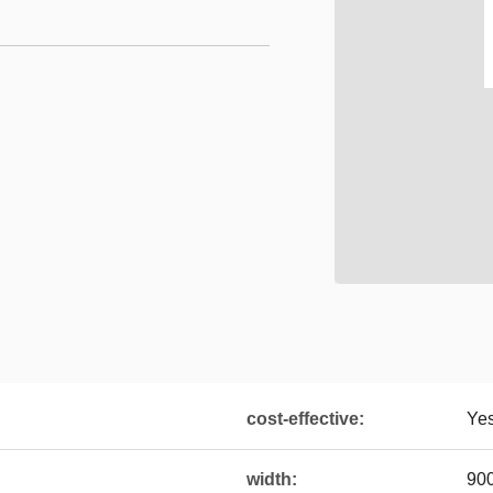
cost-effective:
Ye
width:
90