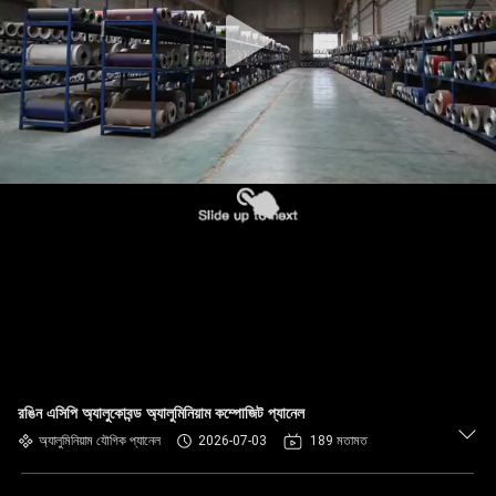
নিয়ন্ত্রণ
আমাদের
সাথে
যোগাযোগ
খবর
মামলা
একটি
উদ্ধৃতি
রঙিন এসিপি অ্যালুকোবন্ড অ্যালুমিনিয়াম কম্পোজিট প্যানেল
অনুরোধ
অ্যালুমিনিয়াম যৌগিক প্যানেল
2026-07-03
189 মতামত
করুন