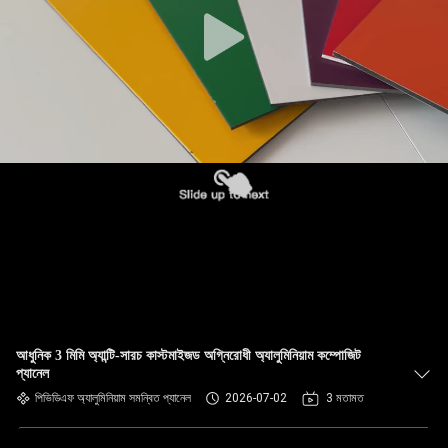
নিয়ন্ত্রণ
আমাদের
সাথে
যোগাযোগ
খবর
মামলা
একটি
আধুনিক 3 মিমি অ্যান্টি-সারচ কাস্টমাইজড অগ্নিরোধী অ্যালুমিনিয়াম কম্পোজিট
উদ্ধৃতি
প্যানেল
অনুরোধ
পিভিডিএফ অ্যালুমিনিয়াম সমন্বিত প্যানেল
2026-07-02
3 মতামত
করুন