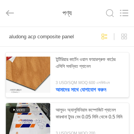
Henan
Jixiang
Industrial
পণ্য
Co.,
Ltd.
All
Rights
Reserved.
বাড়ি
aludong acp composite panel
পণ্য
ইন্টিরিয়ার কার্টেন ওয়াল ফায়ারপ্রুফ কাঠের
এসিপি সমন্বিত প্যানেল
আমাদের
সম্বন্ধে
3 USD/SQM MOQ:600 এসকিউএম
আমাদের সাথে যোগাযোগ করুন
কারখানা
পরিদর্শন
আলুডং অ্যালুমিনিয়াম কম্পোজিট প্যানেল
কারখানা ট্যুর বেধ 0.05 মিমি থেকে 0.5 মিমি
গুণমান
3 USD/SQM MOQ:200