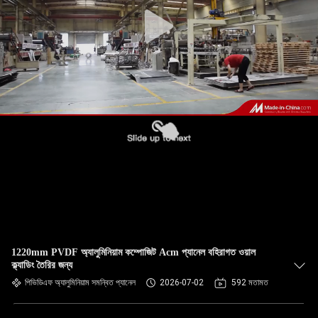
নিয়ন্ত্রণ
আমাদের
সাথে
যোগাযোগ
খবর
মামলা
একটি
1220mm PVDF অ্যালুমিনিয়াম কম্পোজিট Acm প্যানেল বহিরাগত ওয়াল
উদ্ধৃতি
ক্ল্যাডিং তৈরির জন্য
অনুরোধ
পিভিডিএফ অ্যালুমিনিয়াম সমন্বিত প্যানেল
2026-07-02
592 মতামত
করুন